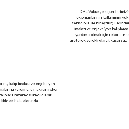
DAL Vakum, müşterilerimizin 
ekipmanlarının kullanımını yüks
teknolojisi ile birleştirir; Derind
imalatı ve enjeksiyon kalıplama
yardımcı olmak için rekor sürede
üreterek sürekli olarak kusursuz 
rımı, kalıp imalatı ve enjeksiyon
malarına yardımcı olmak için rekor
kalıplar üreterek sürekli olarak
ikle ambalaj alanında.