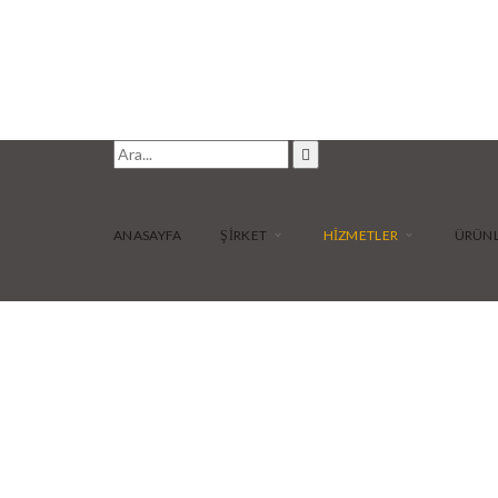
ANASAYFA
ŞİRKET
HİZMETLER
ÜRÜN